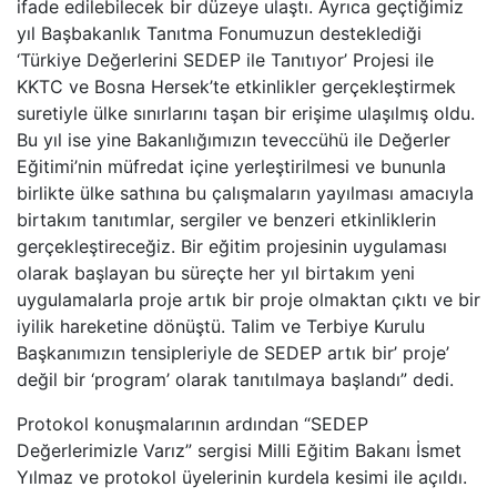
ifade edilebilecek bir düzeye ulaştı. Ayrıca geçtiğimiz
yıl Başbakanlık Tanıtma Fonumuzun desteklediği
‘Türkiye Değerlerini SEDEP ile Tanıtıyor’ Projesi ile
KKTC ve Bosna Hersek’te etkinlikler gerçekleştirmek
suretiyle ülke sınırlarını taşan bir erişime ulaşılmış oldu.
Bu yıl ise yine Bakanlığımızın teveccühü ile Değerler
Eğitimi’nin müfredat içine yerleştirilmesi ve bununla
birlikte ülke sathına bu çalışmaların yayılması amacıyla
birtakım tanıtımlar, sergiler ve benzeri etkinliklerin
gerçekleştireceğiz. Bir eğitim projesinin uygulaması
olarak başlayan bu süreçte her yıl birtakım yeni
uygulamalarla proje artık bir proje olmaktan çıktı ve bir
iyilik hareketine dönüştü. Talim ve Terbiye Kurulu
Başkanımızın tensipleriyle de SEDEP artık bir’ proje’
değil bir ‘program’ olarak tanıtılmaya başlandı” dedi.
Protokol konuşmalarının ardından “SEDEP
Değerlerimizle Varız” sergisi Milli Eğitim Bakanı İsmet
Yılmaz ve protokol üyelerinin kurdela kesimi ile açıldı.