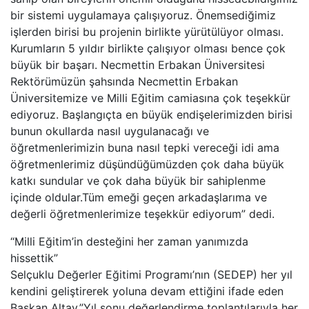
bir sistemi uygulamaya çalışıyoruz. Önemsediğimiz
işlerden birisi bu projenin birlikte yürütülüyor olması.
Kurumların 5 yıldır birlikte çalışıyor olması bence çok
büyük bir başarı. Necmettin Erbakan Üniversitesi
Rektörümüzün şahsında Necmettin Erbakan
Üniversitemize ve Milli Eğitim camiasına çok teşekkür
ediyoruz. Başlangıçta en büyük endişelerimizden birisi
bunun okullarda nasıl uygulanacağı ve
öğretmenlerimizin buna nasıl tepki vereceği idi ama
öğretmenlerimiz düşündüğümüzden çok daha büyük
katkı sundular ve çok daha büyük bir sahiplenme
içinde oldular.Tüm emeği geçen arkadaşlarıma ve
değerli öğretmenlerimize teşekkür ediyorum” dedi.
“Milli Eğitim’in desteğini her zaman yanımızda
hissettik”
Selçuklu Değerler Eğitimi Programı’nın (SEDEP) her yıl
kendini geliştirerek yoluna devam ettiğini ifade eden
Başkan Altay,”Yıl sonu değerlendirme toplantılarıyla her