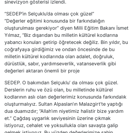
sinevizyon gösterisi izlendi.
“SEDEP’in Selçuklu’da olması çok güzel”
“Değerler eğitimi konusunda bir farkındalığın
oluşturulması gerekiyor” diyen Milli Eğitim Bakanı İsmet
Yılmaz, “Biz dışarıdan bu milletin kültürel kodlarına
yabancı konuları getirip öğretecek değiliz. Bin yıldır, bu
coğrafyaya girdiğimiz ve ondan öncesinde de bu
milletin kültürel kodlarında olan adalet, doğruluk,
dürüstlük, sabır, yardımseverlik, vatanseverlik gibi
değerleri aktaran önemli bir proje
SEDEP. O bakımdan Selçuklu’ da olması çok güzel.
Derslerin ruhu ve özü olan, bu milletinde kültürel
kodlarının aslı olan değerlerimiz konusunda farkındalık
oluşturmalıyız. Sultan Alpaslan’ın Malazgirt’te yaptığı
dua duamızdır; “Allah’ım niyetimiz halistir bize yardım
et.” Çağdaş uygarlık seviyesinin üzerine çıkmak
istiyoruz, cehalet ve yoksullukla olan savaşta galip
gelmek istiyoruz. Bu yüzden değerlerimize sahip