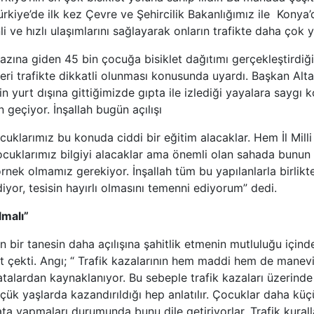
Türkiye’de ilk kez Çevre ve Şehircilik Bakanlığımız ile Konya’
li ve hızlı ulaşımlarını sağlayarak onların trafikte daha çok 
zına giden 45 bin çocuğa bisiklet dağıtımı gerçekleştirdiğin
leri trafikte dikkatli olunması konusunda uyardı. Başkan Alt
n yurt dışına gittiğimizde gıpta ile izlediği yayalara saygı 
geçiyor. İnşallah bugün açılışı
çocuklarımız bu konuda ciddi bir eğitim alacaklar. Hem İl Mi
klarımız bilgiyi alacaklar ama önemli olan sahada bunun 
rnek olmamız gerekiyor. İnşallah tüm bu yapılanlarla birlik
yor, tesisin hayırlı olmasını temenni ediyorum” dedi.
lmalı”
n bir tanesin daha açılışına şahitlik etmenin mutluluğu içind
t çekti. Angı; “ Trafik kazalarının hem maddi hem de manevi
talardan kaynaklanıyor. Bu sebeple trafik kazaları üzerind
çük yaşlarda kazandırıldığı hep anlatılır. Çocuklar daha küçü
ata yapmaları durumunda bunu dile getiriyorlar. Trafik ku