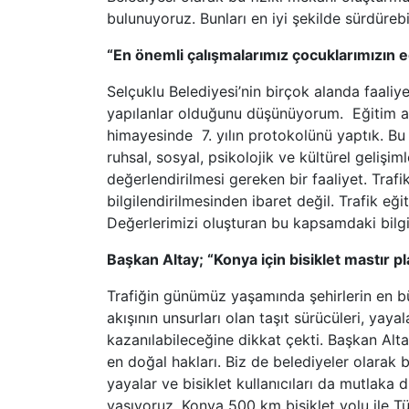
bulunuyoruz. Bunları en iyi şekilde sürdüre
“En önemli çalışmalarımız çocuklarımızın e
Selçuklu Belediyesi’nin birçok alanda faali
yapılanlar olduğunu düşünüyorum. Eğitim ala
himayesinde 7. yılın protokolünü yaptık. B
ruhsal, sosyal, psikolojik ve kültürel geli
değerlendirilmesi gereken bir faaliyet. Trafi
bilgilendirilmesinden ibaret değil. Trafik eğ
Değerlerimizi oluşturan bu kapsamdaki bilgi
Başkan Altay; “Konya için bisiklet mastır p
Trafiğin günümüz yaşamında şehirlerin en b
akışının unsurları olan taşıt sürücüleri, yay
kazanılabileceğine dikkat çekti. Başkan Alta
en doğal hakları. Biz de belediyeler olarak
yayalar ve bisiklet kullanıcıları da mutlaka
yaşıyoruz. Konya 500 km bisiklet yolu ile Tür