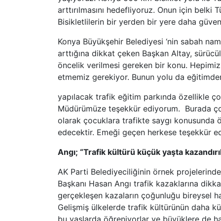
arttırılmasını hedefliyoruz. Onun için belki 
Bisikletlilerin bir yerden bir yere daha güven
Konya Büyükşehir Belediyesi ‘nin sabah nama
arttığına dikkat çeken Başkan Altay, sürücü
öncelik verilmesi gereken bir konu. Hepimizi
etmemiz gerekiyor. Bunun yolu da eğitimden 
yapılacak trafik eğitim parkında özellikle 
Müdürümüze teşekkür ediyorum. Burada çocu
olarak çocuklara trafikte saygı konusunda ö
edecektir. Emeği geçen herkese teşekkür edi
Angı; “Trafik kültürü küçük yaşta kazandırı
AK Parti Belediyeciliğinin örnek projelerinde
Başkanı Hasan Angı trafik kazaklarına dikka
gerçekleşen kazaların çoğunluğu bireysel ha
Gelişmiş ülkelerde trafik kültürünün daha kü
bu yaşlarda öğreniyorlar ve büyüklere de h