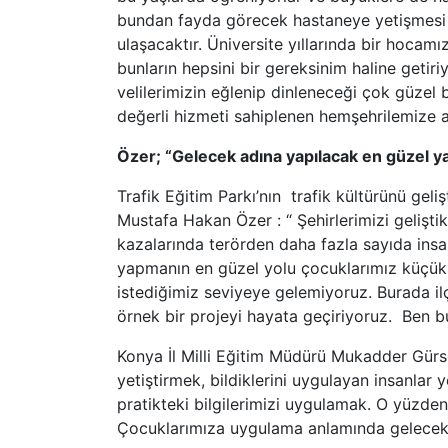
bundan fayda görecek hastaneye yetişmesi 
ulaşacaktır. Üniversite yıllarında bir hocamı
bunların hepsini bir gereksinim haline getir
velilerimizin eğlenip dinleneceği çok güzel
değerli hizmeti sahiplenen hemşehrilemize a
Özer; “Gelecek adına yapılacak en güzel ya
Trafik Eğitim Parkı’nın trafik kültürünü gel
Mustafa Hakan Özer : “ Şehirlerimizi geliştik
kazalarında terörden daha fazla sayıda insan
yapmanın en güzel yolu çocuklarımız küçük 
istediğimiz seviyeye gelemiyoruz. Burada il
örnek bir projeyi hayata geçiriyoruz. Ben 
Konya İl Milli Eğitim Müdürü Mukadder Gürsoy
yetiştirmek, bildiklerini uygulayan insanlar 
pratikteki bilgilerimizi uygulamak. O yüzde
Çocuklarımıza uygulama anlamında gelecekt