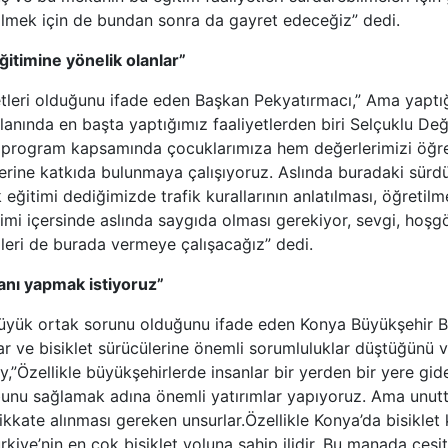
bilmek için de bundan sonra da gayret edeceğiz” dedi.
ğitimine yönelik olanlar”
yetleri olduğunu ifade eden Başkan Pekyatırmacı,” Ama yaptığ
nında en başta yaptığımız faaliyetlerden biri Selçuklu Değe
u program kapsamında çocuklarımıza hem değerlerimizi öğret
şimlerine katkıda bulunmaya çalışıyoruz. Aslında buradaki sü
k eğitimi dediğimizde trafik kurallarının anlatılması, öğreti
itimi içersinde aslında saygıda olması gerekiyor, sevgi, hoşg
leri de burada vermeye çalışacağız” dedi.
lanı yapmak istiyoruz”
üyük ortak sorunu olduğunu ifade eden Konya Büyükşehir Be
alar ve bisiklet sürücülerine önemli sorumluluklar düştüğünü 
y,”Özellikle büyükşehirlerde insanlar bir yerden bir yere gid
 bunu sağlamak adına önemli yatırımlar yapıyoruz. Ama unuttu
 dikkate alınması gereken unsurlar.Özellikle Konya’da bisikle
kiye’nin en çok bisiklet yoluna sahip ilidir. Bu manada çeşitl