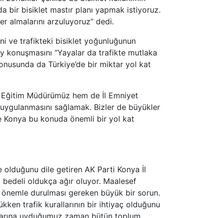
da bir bisiklet mastır planı yapmak istiyoruz.
yer almalarını arzuluyoruz” dedi.
i ve trafikteki bisiklet yoğunluğunun
ay konuşmasını “Yayalar da trafikte mutlaka
konusunda da Türkiye’de bir miktar yol kat
lli Eğitim Müdürümüz hem de İl Emniyet
uygulanmasını sağlamak. Bizler de büyükler
te Konya bu konuda önemli bir yol kat
e olduğunu dile getiren AK Parti Konya İl
 bedeli oldukça ağır oluyor. Maalesef
e önemle durulması gereken büyük bir sorun.
kken trafik kurallarının bir ihtiyaç olduğunu
rallarına uyduğumuz zaman bütün toplum