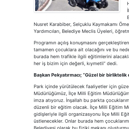
Nusret Karabiber, Selçuklu Kaymakamı Ömer
Yardımcıları, Belediye Meclis Üyeleri, öğretm
Programın açılış konuşmasını gerçekleştiren
tamamen çocuklara ait olacağını ve bu neden
burada hem trafikle ilgili eğitimlerini alaca
her iş bizim için değerli, kıymetli” dedi.
Başkan Pekyatırmacı; “Güzel bir birliktelik
Park içinde yürütülecek faaliyetler için güze
Müdürlüğümüz, İlçe Milli Eğitim Müdürlüğüm
imza atıyoruz. İnşallah bu parkta çocuklarımı
düzenli bir eğitim olacak. İlçe Milli Eğit
gidişleriyle ilgili organizasyonu İlçe Milli
üstlenecekler. Onlar burada hem çocuklarımı
Belediyesi olarak bu fiziki mekanı oluşturmu