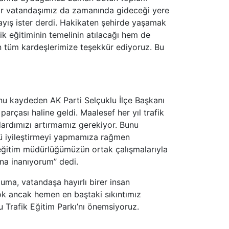
ir vatandaşımız da zamanında gideceği yere
nlayış ister derdi. Hakikaten şehirde yaşamak
ik eğitiminin temelinin atılacağı hem de
n tüm kardeşlerimize teşekkür ediyoruz. Bu
unu kaydeden AK Parti Selçuklu İlçe Başkanı
arçası haline geldi. Maalesef her yıl trafik
ndardımızı artırmamız gerekiyor. Bunu
lü iyileştirmeyi yapmamıza rağmen
 eğitim müdürlüğümüzün ortak çalışmalarıyla
na inanıyorum” dedi.
uma, vatandaşa hayırlı birer insan
z yok ancak hemen en baştaki sıkıntımız
 Trafik Eğitim Parkı’nı önemsiyoruz.