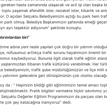
gereken hasta zamanında ulaşacak ve acil işi olan başka b
z toplu yaşamak efendilik ister, nezaket ister, kibarlık ve a
iyor. O açıdan Selçuklu Belediyemizin açtığı bu park hem traf
 bir park olmuş. Belediye Başkanımızın şahsında emeği geçe
yrı ayrı teşekkür ediyorum” şeklinde konuştu.
tırımlardan biri”
iştirme adına yeni nesle yapılan çok doğru bir yatırım olduğ
çe, nüfusumuz arttıkça trafik sorunu hayatımızın önemli bir p
ımızı kaybediyoruz. Bununla ilgili olarak trafik eğitim sta
yaşlarımızdan itibaren trafik kültürünü verebilmek. Her tür
çe belediyemizin, trafik şube müdürlüğümüzün ve ilçe milli
bu yatırımın gelecekte geri dönüşümünün çok olumlu olacağı
 da : “ Hepinizin bildiği gibi eğitimimizin temel amacı topl
yetiştirebilmektir. Pratik bilgileri vermekte hiçbir sıkıntımı
n Selçuklu Değerler Eğitimi Programımızın da parçası olan bu
e çok şey katacağına inanıyoruz” dedi.