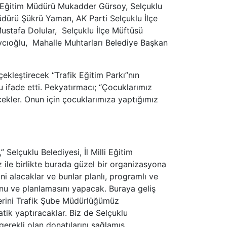
i Eğitim Müdürü Mukadder Gürsoy, Selçuklu
Müdürü Şükrü Yaman, AK Parti Selçuklu İlçe
stafa Dolular, Selçuklu İlçe Müftüsü
cıoğlu, Mahalle Muhtarları Belediye Başkan
ekleştirecek “Trafik Eğitim Parkı”nın
 ifade etti. Pekyatırmacı; “Çocuklarımız
ecekler. Onun için çocuklarımıza yaptığımız
 Selçuklu Belediyesi, İl Milli Eğitim
le birlikte burada güzel bir organizasyona
ni alacaklar ve bunlar planlı, programlı ve
nu ve planlamasını yapacak. Buraya geliş
tlerini Trafik Şube Müdürlüğümüz
tik yaptıracaklar. Biz de Selçuklu
gerekli olan donatılarını sağlamış