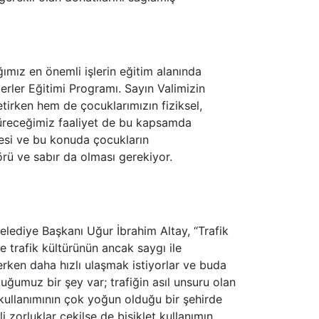
ımız en önemli işlerin eğitim alanında
rler Eğitimi Programı. Sayın Valimizin
irken hem de çocuklarımızın fiziksel,
rdüreceğimiz faaliyet de bu kapsamda
lmesi ve bu konuda çocukların
örü ve sabır da olması gerekiyor.
lediye Başkanı Uğur İbrahim Altay, “Trafik
ve trafik kültürünün ancak saygı ile
erken daha hızlı ulaşmak istiyorlar ve buda
ğumuz bir şey var; trafiğin asıl unsuru olan
t kullanımının çok yoğun olduğu bir şehirde
i zorluklar çekilse de bisiklet kullanımın