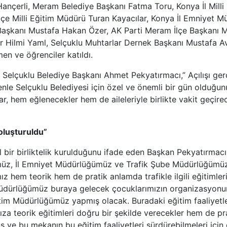
Hançerli, Meram Belediye Başkanı Fatma Toru, Konya İl Mill
İlçe Milli Eğitim Müdürü Turan Kayacılar, Konya İl Emniyet 
Başkanı Mustafa Hakan Özer, AK Parti Meram İlçe Başkanı Mu
 Hilmi Yaml, Selçuklu Muhtarlar Dernek Başkanı Mustafa Av
en ve öğrenciler katıldı.
 Selçuklu Belediye Başkanı Ahmet Pekyatırmacı,” Açılışı gerç
le Selçuklu Belediyesi için özel ve önemli bir gün olduğunu
klar, hem eğlenecekler hem de aileleriyle birlikte vakit geçir
 oluşturuldu”
l bir birliktelik kurulduğunu ifade eden Başkan Pekyatırmacı,”
üz, İl Emniyet Müdürlüğümüz ve Trafik Şube Müdürlüğümüz i
z hem teorik hem de pratik anlamda trafikle ilgili eğitimleri
im Müdürlüğümüz buraya gelecek çocuklarımızın organizasyonu
 Eğitim Müdürlüğümüz yapmış olacak. Buradaki eğitim faaliye
za teorik eğitimleri doğru bir şekilde verecekler hem de pra
ş ve bu mekanın bu eğitim faaliyetleri sürdürebilmeleri için 