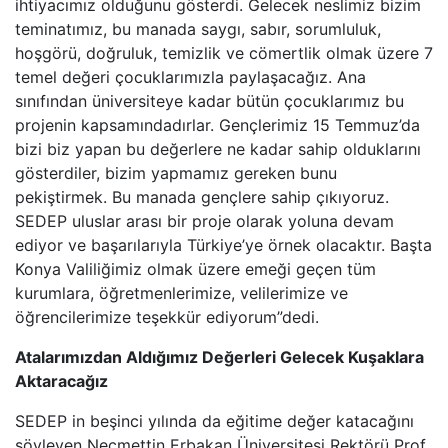
ihtiyacımız olduğunu gösterdi. Gelecek neslimiz bizim
teminatımız, bu manada saygı, sabır, sorumluluk,
hoşgörü, doğruluk, temizlik ve cömertlik olmak üzere 7
temel değeri çocuklarımızla paylaşacağız. Ana
sınıfından üniversiteye kadar bütün çocuklarımız bu
projenin kapsamındadırlar. Gençlerimiz 15 Temmuz’da
bizi biz yapan bu değerlere ne kadar sahip olduklarını
gösterdiler, bizim yapmamız gereken bunu
pekiştirmek. Bu manada gençlere sahip çıkıyoruz.
SEDEP uluslar arası bir proje olarak yoluna devam
ediyor ve başarılarıyla Türkiye’ye örnek olacaktır. Başta
Konya Valiliğimiz olmak üzere emeği geçen tüm
kurumlara, öğretmenlerimize, velilerimize ve
öğrencilerimize teşekkür ediyorum”dedi.
Atalarımızdan Aldığımız Değerleri Gelecek Kuşaklara
Aktaracağız
SEDEP in beşinci yılında da eğitime değer katacağını
söyleyen Necmettin Erbakan Üniversitesi Rektörü Prof.