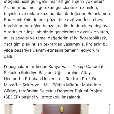
ettiğiniz nesil gün gelir imar ettiğiniz şehri yok eder”
Asıl imar edilmesi gereken gençlerimizin zihinleri,
beyinleri ve onlara kazandırılacak değerler. Bu anlamda
Ebu Hanife’nin de çok güzel bir sözü var; İnsan beyni
boş bir arı peteğine benzer, ne ile doldurulursa dışarıya
o tadı verir. İnşallah bizde gençlerimize özellikle vatan,
millet sevgisi ve temel değerlerimizi iyi öğretebilirsek,
geçtiğimiz sıkıntıları tekrardan yaşamayız. Projenin bu
yılda başarıyla devam etmesini temenni ediyorum”
dedi.
Konuşmaların ardından Konya Valisi Yakup Canbolat,
Selçuklu Belediye Başkanı Uğur İbrahim Altay,
Necmettin Erbakan Üniversitesi Rektörü Prof. Dr.
Muzaffer Şeker ve İl Milli Eğitim Müdürü Mukadder
Gürsoy tarafından Selçuklu Değerler Eğitimi Projesi
(SEDEP) beşinci yıl protokolü imzalandı.